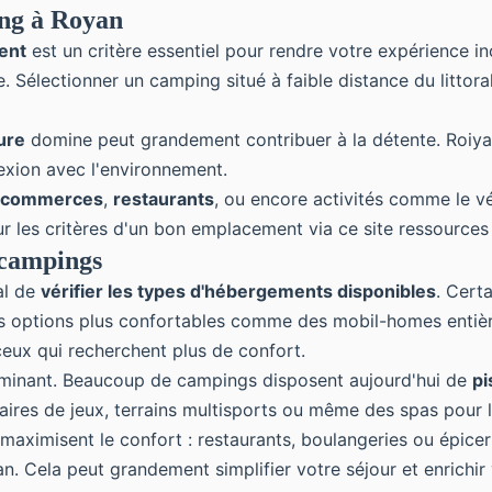
ing à Royan
ent
est un critère essentiel pour rendre votre expérience
in
ue. Sélectionner un camping situé à faible distance du litt
ure
domine peut grandement contribuer à la détente. Roiyan
exion avec l'environnement.
commerces
,
restaurants
, ou encore activités comme le vé
ur les critères d'un bon emplacement via ce site ressources
 campings
al de
vérifier les types d'hébergements disponibles
. Cert
s options plus confortables comme des mobil-homes entière
 ceux qui recherchent plus de confort.
erminant. Beaucoup de campings disposent aujourd'hui de
pi
 aires de jeux, terrains multisports ou même des spas pour 
 maximisent le confort : restaurants, boulangeries ou épice
an
. Cela peut grandement simplifier votre séjour et enrichir