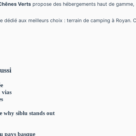
Chênes Verts
propose des hébergements haut de gamme, do
e dédié aux meilleurs choix :
terrain de camping à Royan
. 
ussi
ée
 vias
es
e why siblu stands out
au pays basque