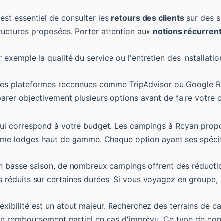
il est essentiel de consulter les
retours des clients
sur des s
tructures proposées. Porter attention aux
notions récurren
emple la qualité du service ou l'entretien des installations
 des plateformes reconnues comme TripAdvisor ou Google Re
parer objectivement plusieurs options avant de faire votre c
r qui correspond à votre budget. Les campings à Royan propo
e lodges haut de gamme. Chaque option ayant ses spécific
En basse saison, de nombreux campings offrent des réduction
fs réduits sur certaines durées. Si vous voyagez en groupe
flexibilité est un atout majeur. Recherchez des terrains de
 un remboursement partiel en cas d'imprévu. Ce type de cond